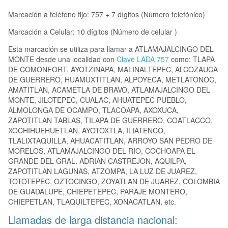
Marcación a teléfono fijo: 757 + 7 dígitos (Número telefónico)
Marcación a Celular: 10 dígitos (Número de celular )
Esta marcación se utiliza para llamar a ATLAMAJALCINGO DEL
MONTE desde una localidad con
Clave LADA 757
como: TLAPA
DE COMONFORT, AYOTZINAPA, MALINALTEPEC, ALCOZAUCA
DE GUERRERO, HUAMUXTITLAN, ALPOYECA, METLATONOC,
AMATITLAN, ACAMETLA DE BRAVO, ATLAMAJALCINGO DEL
MONTE, JILOTEPEC, CUALAC, AHUATEPEC PUEBLO,
ALMOLONGA DE OCAMPO, TLACOAPA, AXOXUCA,
ZAPOTITLAN TABLAS, TILAPA DE GUERRERO, COATLACCO,
XOCHIHUEHUETLAN, AYOTOXTLA, ILIATENCO,
TLALIXTAQUILLA, AHUACATITLAN, ARROYO SAN PEDRO DE
MORELOS, ATLAMAJALCINGO DEL RIO, COCHOAPA EL
GRANDE DEL GRAL. ADRIAN CASTREJON, AQUILPA,
ZAPOTITLAN LAGUNAS, ATZOMPA, LA LUZ DE JUAREZ,
TOTOTEPEC, OZTOCINGO, ZOYATLAN DE JUAREZ, COLOMBIA
DE GUADALUPE, CHIEPETEPEC, PARAJE MONTERO,
CHIEPETLAN, TLAQUILTEPEC, XONACATLAN, etc.
Llamadas de larga distancia nacional: