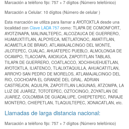
Marcación a teléfono fijo: 757 + 7 dígitos (Número telefónico)
Marcación a Celular: 10 dígitos (Número de celular )
Esta marcación se utiliza para llamar a AYOTOXTLA desde una
localidad con
Clave LADA 757
como: TLAPA DE COMONFORT,
AYOTZINAPA, MALINALTEPEC, ALCOZAUCA DE GUERRERO,
HUAMUXTITLAN, ALPOYECA, METLATONOC, AMATITLAN,
ACAMETLA DE BRAVO, ATLAMAJALCINGO DEL MONTE,
JILOTEPEC, CUALAC, AHUATEPEC PUEBLO, ALMOLONGA DE
OCAMPO, TLACOAPA, AXOXUCA, ZAPOTITLAN TABLAS,
TILAPA DE GUERRERO, COATLACCO, XOCHIHUEHUETLAN,
AYOTOXTLA, ILIATENCO, TLALIXTAQUILLA, AHUACATITLAN,
ARROYO SAN PEDRO DE MORELOS, ATLAMAJALCINGO DEL
RIO, COCHOAPA EL GRANDE DEL GRAL. ADRIAN
CASTREJON, AQUILPA, ZAPOTITLAN LAGUNAS, ATZOMPA, LA
LUZ DE JUAREZ, TOTOTEPEC, OZTOCINGO, ZOYATLAN DE
JUAREZ, COLOMBIA DE GUADALUPE, CHIEPETEPEC, PARAJE
MONTERO, CHIEPETLAN, TLAQUILTEPEC, XONACATLAN, etc.
Llamadas de larga distancia nacional:
Marcación a teléfono fijo: 757 + 7 dígitos (Número telefónico)