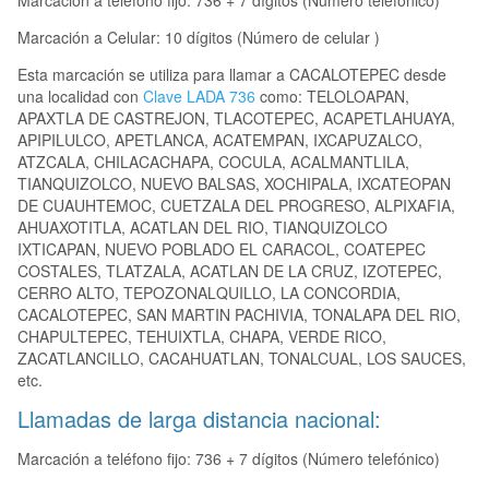
Marcación a teléfono fijo: 736 + 7 dígitos (Número telefónico)
Marcación a Celular: 10 dígitos (Número de celular )
Esta marcación se utiliza para llamar a CACALOTEPEC desde
una localidad con
Clave LADA 736
como: TELOLOAPAN,
APAXTLA DE CASTREJON, TLACOTEPEC, ACAPETLAHUAYA,
APIPILULCO, APETLANCA, ACATEMPAN, IXCAPUZALCO,
ATZCALA, CHILACACHAPA, COCULA, ACALMANTLILA,
TIANQUIZOLCO, NUEVO BALSAS, XOCHIPALA, IXCATEOPAN
DE CUAUHTEMOC, CUETZALA DEL PROGRESO, ALPIXAFIA,
AHUAXOTITLA, ACATLAN DEL RIO, TIANQUIZOLCO
IXTICAPAN, NUEVO POBLADO EL CARACOL, COATEPEC
COSTALES, TLATZALA, ACATLAN DE LA CRUZ, IZOTEPEC,
CERRO ALTO, TEPOZONALQUILLO, LA CONCORDIA,
CACALOTEPEC, SAN MARTIN PACHIVIA, TONALAPA DEL RIO,
CHAPULTEPEC, TEHUIXTLA, CHAPA, VERDE RICO,
ZACATLANCILLO, CACAHUATLAN, TONALCUAL, LOS SAUCES,
etc.
Llamadas de larga distancia nacional:
Marcación a teléfono fijo: 736 + 7 dígitos (Número telefónico)