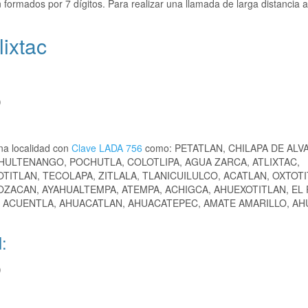
 formados por 7 dígitos. Para realizar una llamada de larga distancia a
ixtac
)
na localidad con
Clave LADA 756
como: PETATLAN, CHILAPA DE ALV
HULTENANGO, POCHUTLA, COLOTLIPA, AGUA ZARCA, ATLIXTAC,
ITLAN, TECOLAPA, ZITLALA, TLANICUILULCO, ACATLAN, OXTOTI
ZACAN, AYAHUALTEMPA, ATEMPA, ACHIGCA, AHUEXOTITLAN, EL 
 ACUENTLA, AHUACATLAN, AHUACATEPEC, AMATE AMARILLO, AHU
:
)