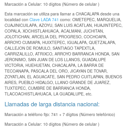
Marcación a Celular: 10 dígitos (Número de celular )
Esta marcación se utiliza para llamar a CHACALAPA desde una
localidad con
Clave LADA 741
como: OMETEPEC, MARQUELIA,
CUAJINICUILAPA, AZOYU, SAN LUIS ACATLAN, HUAJINTEPEC,
COPALA, XOCHISTLAHUACA, ACALMANI, JUCHITAN,
JOLOTICHAN, ARCELIA DEL PROGRESO, COCHOAPA,
ARROYO CUMIAPA, HUIXTEPEC, IGUALAPA, QUETZALAPA,
CALLEJON DE ROMULO, SANTIAGO TAPEXTLA,
CARRIZALILLO, ATRIXCO, ARROYO BARRANCA HONDA, SAN
JERONIMO, SAN JUAN DE LOS LLANOS, GUADALUPE
VICTORIA, HUEHUETAN, CHACALAPA, LA BARRA DE
TECOANAPA, PASCALA DEL ORO, JICAYAN DE TOVAR,
ZOYATLAN, EL AGUACATE, SAN PEDRO CUITLAPAN, BUENOS
AIRES, PUEBLO HIDALGO, LLANO GRANDE DE JUAREZ,
TUXTEPEC, CUMBRE DE BARRANCA HONDA,
TLACOACHISTLAHUACA, LA GUADALUPE, etc.
Llamadas de larga distancia nacional:
Marcación a teléfono fijo: 741 + 7 dígitos (Número telefónico)
Marcación a Celular: 10 dígitos (Número de celular )