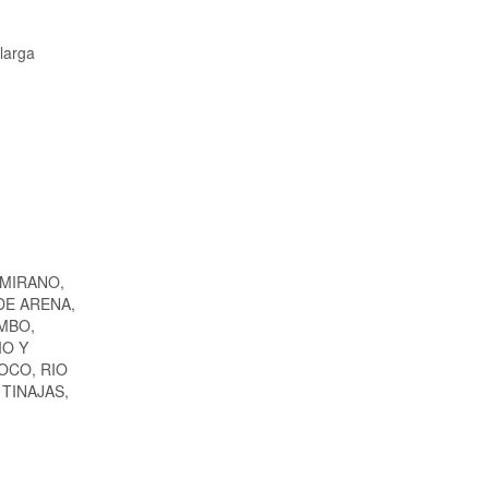
larga
AMIRANO,
DE ARENA,
MBO,
IO Y
OCO, RIO
TINAJAS,