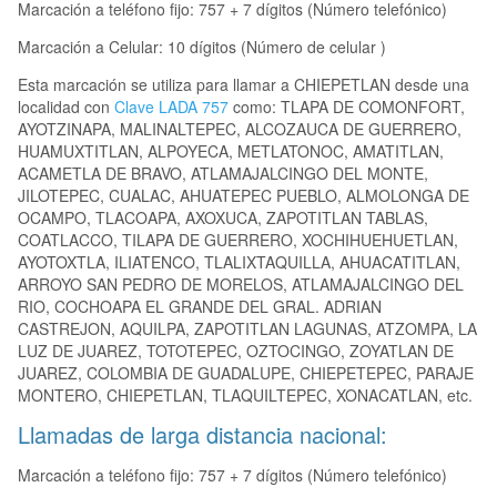
Marcación a teléfono fijo: 757 + 7 dígitos (Número telefónico)
Marcación a Celular: 10 dígitos (Número de celular )
Esta marcación se utiliza para llamar a CHIEPETLAN desde una
localidad con
Clave LADA 757
como: TLAPA DE COMONFORT,
AYOTZINAPA, MALINALTEPEC, ALCOZAUCA DE GUERRERO,
HUAMUXTITLAN, ALPOYECA, METLATONOC, AMATITLAN,
ACAMETLA DE BRAVO, ATLAMAJALCINGO DEL MONTE,
JILOTEPEC, CUALAC, AHUATEPEC PUEBLO, ALMOLONGA DE
OCAMPO, TLACOAPA, AXOXUCA, ZAPOTITLAN TABLAS,
COATLACCO, TILAPA DE GUERRERO, XOCHIHUEHUETLAN,
AYOTOXTLA, ILIATENCO, TLALIXTAQUILLA, AHUACATITLAN,
ARROYO SAN PEDRO DE MORELOS, ATLAMAJALCINGO DEL
RIO, COCHOAPA EL GRANDE DEL GRAL. ADRIAN
CASTREJON, AQUILPA, ZAPOTITLAN LAGUNAS, ATZOMPA, LA
LUZ DE JUAREZ, TOTOTEPEC, OZTOCINGO, ZOYATLAN DE
JUAREZ, COLOMBIA DE GUADALUPE, CHIEPETEPEC, PARAJE
MONTERO, CHIEPETLAN, TLAQUILTEPEC, XONACATLAN, etc.
Llamadas de larga distancia nacional:
Marcación a teléfono fijo: 757 + 7 dígitos (Número telefónico)