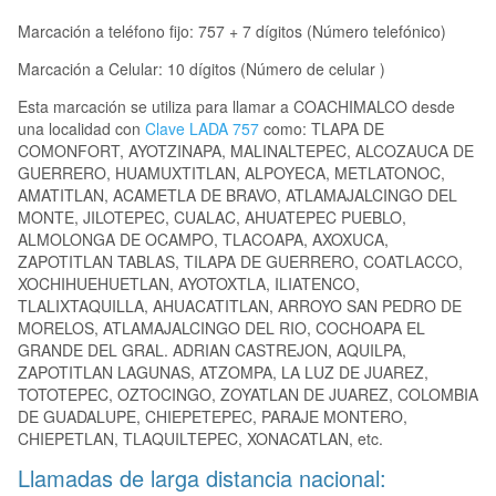
Marcación a teléfono fijo: 757 + 7 dígitos (Número telefónico)
Marcación a Celular: 10 dígitos (Número de celular )
Esta marcación se utiliza para llamar a COACHIMALCO desde
una localidad con
Clave LADA 757
como: TLAPA DE
COMONFORT, AYOTZINAPA, MALINALTEPEC, ALCOZAUCA DE
GUERRERO, HUAMUXTITLAN, ALPOYECA, METLATONOC,
AMATITLAN, ACAMETLA DE BRAVO, ATLAMAJALCINGO DEL
MONTE, JILOTEPEC, CUALAC, AHUATEPEC PUEBLO,
ALMOLONGA DE OCAMPO, TLACOAPA, AXOXUCA,
ZAPOTITLAN TABLAS, TILAPA DE GUERRERO, COATLACCO,
XOCHIHUEHUETLAN, AYOTOXTLA, ILIATENCO,
TLALIXTAQUILLA, AHUACATITLAN, ARROYO SAN PEDRO DE
MORELOS, ATLAMAJALCINGO DEL RIO, COCHOAPA EL
GRANDE DEL GRAL. ADRIAN CASTREJON, AQUILPA,
ZAPOTITLAN LAGUNAS, ATZOMPA, LA LUZ DE JUAREZ,
TOTOTEPEC, OZTOCINGO, ZOYATLAN DE JUAREZ, COLOMBIA
DE GUADALUPE, CHIEPETEPEC, PARAJE MONTERO,
CHIEPETLAN, TLAQUILTEPEC, XONACATLAN, etc.
Llamadas de larga distancia nacional: