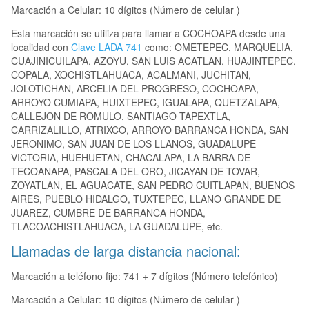
Marcación a Celular: 10 dígitos (Número de celular )
Esta marcación se utiliza para llamar a COCHOAPA desde una
localidad con
Clave LADA 741
como: OMETEPEC, MARQUELIA,
CUAJINICUILAPA, AZOYU, SAN LUIS ACATLAN, HUAJINTEPEC,
COPALA, XOCHISTLAHUACA, ACALMANI, JUCHITAN,
JOLOTICHAN, ARCELIA DEL PROGRESO, COCHOAPA,
ARROYO CUMIAPA, HUIXTEPEC, IGUALAPA, QUETZALAPA,
CALLEJON DE ROMULO, SANTIAGO TAPEXTLA,
CARRIZALILLO, ATRIXCO, ARROYO BARRANCA HONDA, SAN
JERONIMO, SAN JUAN DE LOS LLANOS, GUADALUPE
VICTORIA, HUEHUETAN, CHACALAPA, LA BARRA DE
TECOANAPA, PASCALA DEL ORO, JICAYAN DE TOVAR,
ZOYATLAN, EL AGUACATE, SAN PEDRO CUITLAPAN, BUENOS
AIRES, PUEBLO HIDALGO, TUXTEPEC, LLANO GRANDE DE
JUAREZ, CUMBRE DE BARRANCA HONDA,
TLACOACHISTLAHUACA, LA GUADALUPE, etc.
Llamadas de larga distancia nacional:
Marcación a teléfono fijo: 741 + 7 dígitos (Número telefónico)
Marcación a Celular: 10 dígitos (Número de celular )