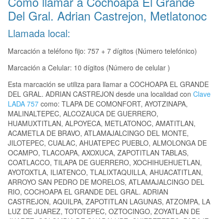
Como llamar a Cochoapa El Grande
Del Gral. Adrian Castrejon, Metlatonoc
Llamada local:
Marcación a teléfono fijo: 757 + 7 dígitos (Número telefónico)
Marcación a Celular: 10 dígitos (Número de celular )
Esta marcación se utiliza para llamar a COCHOAPA EL GRANDE
DEL GRAL. ADRIAN CASTREJON desde una localidad con
Clave
LADA 757
como: TLAPA DE COMONFORT, AYOTZINAPA,
MALINALTEPEC, ALCOZAUCA DE GUERRERO,
HUAMUXTITLAN, ALPOYECA, METLATONOC, AMATITLAN,
ACAMETLA DE BRAVO, ATLAMAJALCINGO DEL MONTE,
JILOTEPEC, CUALAC, AHUATEPEC PUEBLO, ALMOLONGA DE
OCAMPO, TLACOAPA, AXOXUCA, ZAPOTITLAN TABLAS,
COATLACCO, TILAPA DE GUERRERO, XOCHIHUEHUETLAN,
AYOTOXTLA, ILIATENCO, TLALIXTAQUILLA, AHUACATITLAN,
ARROYO SAN PEDRO DE MORELOS, ATLAMAJALCINGO DEL
RIO, COCHOAPA EL GRANDE DEL GRAL. ADRIAN
CASTREJON, AQUILPA, ZAPOTITLAN LAGUNAS, ATZOMPA, LA
LUZ DE JUAREZ, TOTOTEPEC, OZTOCINGO, ZOYATLAN DE