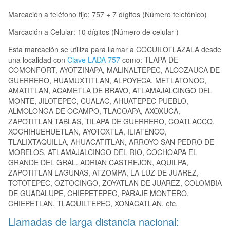
Marcación a teléfono fijo: 757 + 7 dígitos (Número telefónico)
Marcación a Celular: 10 dígitos (Número de celular )
Esta marcación se utiliza para llamar a COCUILOTLAZALA desde
una localidad con
Clave LADA 757
como: TLAPA DE
COMONFORT, AYOTZINAPA, MALINALTEPEC, ALCOZAUCA DE
GUERRERO, HUAMUXTITLAN, ALPOYECA, METLATONOC,
AMATITLAN, ACAMETLA DE BRAVO, ATLAMAJALCINGO DEL
MONTE, JILOTEPEC, CUALAC, AHUATEPEC PUEBLO,
ALMOLONGA DE OCAMPO, TLACOAPA, AXOXUCA,
ZAPOTITLAN TABLAS, TILAPA DE GUERRERO, COATLACCO,
XOCHIHUEHUETLAN, AYOTOXTLA, ILIATENCO,
TLALIXTAQUILLA, AHUACATITLAN, ARROYO SAN PEDRO DE
MORELOS, ATLAMAJALCINGO DEL RIO, COCHOAPA EL
GRANDE DEL GRAL. ADRIAN CASTREJON, AQUILPA,
ZAPOTITLAN LAGUNAS, ATZOMPA, LA LUZ DE JUAREZ,
TOTOTEPEC, OZTOCINGO, ZOYATLAN DE JUAREZ, COLOMBIA
DE GUADALUPE, CHIEPETEPEC, PARAJE MONTERO,
CHIEPETLAN, TLAQUILTEPEC, XONACATLAN, etc.
Llamadas de larga distancia nacional: