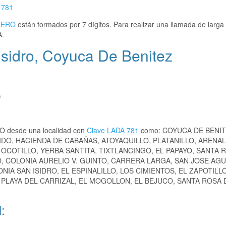
s
781
RERO
están formados por 7 dígitos. Para realizar una llamada de larga 
A.
sidro, Coyuca De Benitez
)
RO desde una localidad con
Clave LADA 781
como: COYUCA DE BENIT
DO, HACIENDA DE CABAÑAS, ATOYAQUILLO, PLATANILLO, ARENAL
 OCOTILLO, YERBA SANTITA, TIXTLANCINGO, EL PAPAYO, SANTA 
O, COLONIA AURELIO V. GUINTO, CARRERA LARGA, SAN JOSE AG
A SAN ISIDRO, EL ESPINALILLO, LOS CIMIENTOS, EL ZAPOTILLO
, PLAYA DEL CARRIZAL, EL MOGOLLON, EL BEJUCO, SANTA ROSA D
: