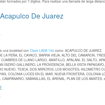
tán formados por 7 dígitos. Para realizar una llamada de larga distan
 Acapulco De Juarez
)
e una localidad con
Clave LADA 744
como: ACAPULCO DE JUAREZ,
 LA PEÑA, EL CAYACO, BARRA VIEJA, ALTO DEL CAMARON, TRES
 CUMBRES DE LLANO LARGO, AMATILLO, APALANI, EL SALTO, AP
 ISIDRO GALLINERO, LA PROVIDENCIA, BELLA VISTA PAPAGAYO,
IDO NUEVO, TEXCA, DOS ARROYOS, LOS MOGOTES, KILOMETRO C
OYAS, COLONIA LUCES EN EL MAR, NUEVA FRONTERA, COLONIA 
 CAMPANARIO, SABANILLAS, EL ARENAL, PLAN DE LOS AMATES, e
:
)