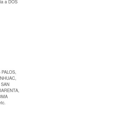
cia a DOS
 PALOS,
ANHUAC,
 SAN
UARENTA,
LOMA
tc.