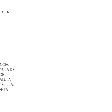
a a LA
NCIA,
OYULA DE
 DEL
ALULA,
TELILLA,
ANTA