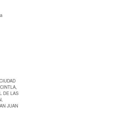
 a
 CIUDAD
CINTLA,
L DE LAS
N,
SAN JUAN