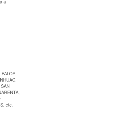
a a
 PALOS,
ANHUAC,
 SAN
UARENTA,
O
, etc.