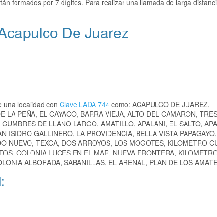
tán formados por 7 dígitos. Para realizar una llamada de larga distanci
 Acapulco De Juarez
)
e una localidad con
Clave LADA 744
como: ACAPULCO DE JUAREZ,
 LA PEÑA, EL CAYACO, BARRA VIEJA, ALTO DEL CAMARON, TRES
 CUMBRES DE LLANO LARGO, AMATILLO, APALANI, EL SALTO, AP
 ISIDRO GALLINERO, LA PROVIDENCIA, BELLA VISTA PAPAGAYO,
IDO NUEVO, TEXCA, DOS ARROYOS, LOS MOGOTES, KILOMETRO C
RTOS, COLONIA LUCES EN EL MAR, NUEVA FRONTERA, KILOMETR
LONIA ALBORADA, SABANILLAS, EL ARENAL, PLAN DE LOS AMATES
:
)