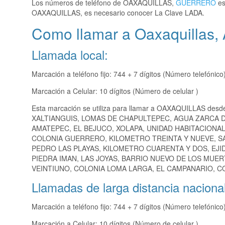
Los números de teléfono de OAXAQUILLAS,
GUERRERO
es
OAXAQUILLAS, es necesario conocer La Clave LADA.
Como llamar a Oaxaquillas,
Llamada local:
Marcación a teléfono fijo: 744 + 7 dígitos (Número telefónico
Marcación a Celular: 10 dígitos (Número de celular )
Esta marcación se utiliza para llamar a OAXAQUILLAS desd
XALTIANGUIS, LOMAS DE CHAPULTEPEC, AGUA ZARCA DE
AMATEPEC, EL BEJUCO, XOLAPA, UNIDAD HABITACIONAL
COLONIA GUERRERO, KILOMETRO TREINTA Y NUEVE, SAN
PEDRO LAS PLAYAS, KILOMETRO CUARENTA Y DOS, EJ
PIEDRA IMAN, LAS JOYAS, BARRIO NUEVO DE LOS MUE
VEINTIUNO, COLONIA LOMA LARGA, EL CAMPANARIO, CO
Llamadas de larga distancia nacional
Marcación a teléfono fijo: 744 + 7 dígitos (Número telefónico
Marcación a Celular: 10 dígitos (Número de celular )