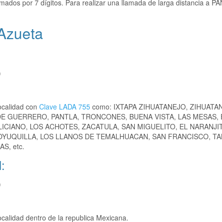
mados por 7 dígitos. Para realizar una llamada de larga distancia a P
 Azueta
)
ocalidad con
Clave LADA 755
como: IXTAPA ZIHUATANEJO, ZIHUATA
E GUERRERO, PANTLA, TRONCONES, BUENA VISTA, LAS MESAS, 
LICIANO, LOS ACHOTES, ZACATULA, SAN MIGUELITO, EL NARANJIT
COYUQUILLA, LOS LLANOS DE TEMALHUACAN, SAN FRANCISCO, T
S, etc.
:
)
calidad dentro de la republica Mexicana.