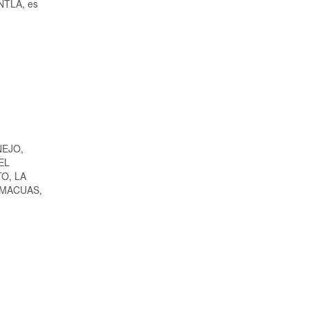
ANTLA, es
NEJO,
EL
O, LA
AMACUAS,