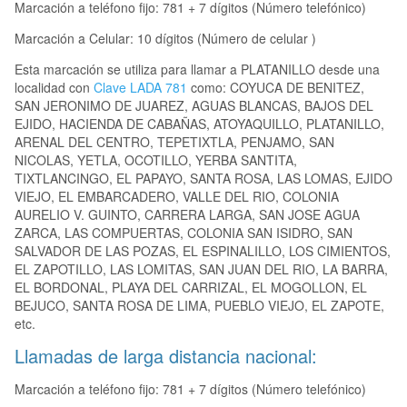
Marcación a teléfono fijo: 781 + 7 dígitos (Número telefónico)
Marcación a Celular: 10 dígitos (Número de celular )
Esta marcación se utiliza para llamar a PLATANILLO desde una
localidad con
Clave LADA 781
como: COYUCA DE BENITEZ,
SAN JERONIMO DE JUAREZ, AGUAS BLANCAS, BAJOS DEL
EJIDO, HACIENDA DE CABAÑAS, ATOYAQUILLO, PLATANILLO,
ARENAL DEL CENTRO, TEPETIXTLA, PENJAMO, SAN
NICOLAS, YETLA, OCOTILLO, YERBA SANTITA,
TIXTLANCINGO, EL PAPAYO, SANTA ROSA, LAS LOMAS, EJIDO
VIEJO, EL EMBARCADERO, VALLE DEL RIO, COLONIA
AURELIO V. GUINTO, CARRERA LARGA, SAN JOSE AGUA
ZARCA, LAS COMPUERTAS, COLONIA SAN ISIDRO, SAN
SALVADOR DE LAS POZAS, EL ESPINALILLO, LOS CIMIENTOS,
EL ZAPOTILLO, LAS LOMITAS, SAN JUAN DEL RIO, LA BARRA,
EL BORDONAL, PLAYA DEL CARRIZAL, EL MOGOLLON, EL
BEJUCO, SANTA ROSA DE LIMA, PUEBLO VIEJO, EL ZAPOTE,
etc.
Llamadas de larga distancia nacional:
Marcación a teléfono fijo: 781 + 7 dígitos (Número telefónico)