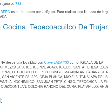
Trujano es
733
RRERO
están formados por 7 dígitos. Para realizar una llamada de larg
LADA.
 Cocina, Tepecoacuilco De Truja
)
INA desde una localidad con
Clave LADA 733
como: IGUALA DE LA
NO, MEZCALA, AHUEHUEPAN, ACAYAHUALCO, SANTA TERESA, ZA
TUXPAN, EL CRUCERO DE POLOLCINGO, MAYANALAN, SABANA GRA
 SAN VICENTE PALAPA, CEJA BLANCA, MAXELA, TONALAPA DEL S
PANTLA, XOCHIMILCO, SAN JUAN TETELCINGO, TEPOCHICA, LA F
, CUEXCONTLAN, COLONIA RANCHO DEL CURA, PLATANILLO, AHU
: