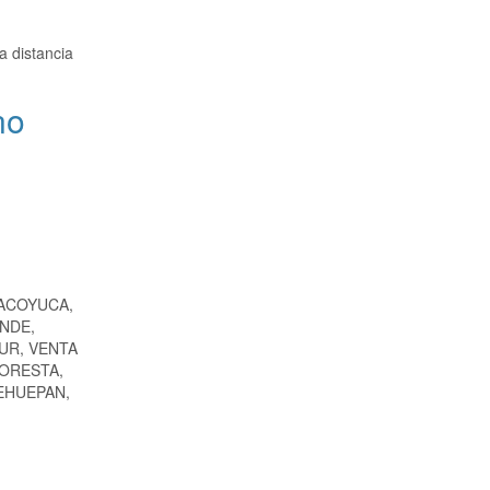
a distancia
no
CACOYUCA,
NDE,
UR, VENTA
LORESTA,
EHUEPAN,