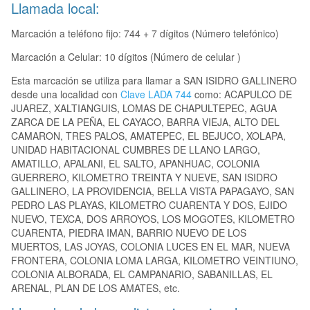
Llamada local:
Marcación a teléfono fijo: 744 + 7 dígitos (Número telefónico)
Marcación a Celular: 10 dígitos (Número de celular )
Esta marcación se utiliza para llamar a SAN ISIDRO GALLINERO
desde una localidad con
Clave LADA 744
como: ACAPULCO DE
JUAREZ, XALTIANGUIS, LOMAS DE CHAPULTEPEC, AGUA
ZARCA DE LA PEÑA, EL CAYACO, BARRA VIEJA, ALTO DEL
CAMARON, TRES PALOS, AMATEPEC, EL BEJUCO, XOLAPA,
UNIDAD HABITACIONAL CUMBRES DE LLANO LARGO,
AMATILLO, APALANI, EL SALTO, APANHUAC, COLONIA
GUERRERO, KILOMETRO TREINTA Y NUEVE, SAN ISIDRO
GALLINERO, LA PROVIDENCIA, BELLA VISTA PAPAGAYO, SAN
PEDRO LAS PLAYAS, KILOMETRO CUARENTA Y DOS, EJIDO
NUEVO, TEXCA, DOS ARROYOS, LOS MOGOTES, KILOMETRO
CUARENTA, PIEDRA IMAN, BARRIO NUEVO DE LOS
MUERTOS, LAS JOYAS, COLONIA LUCES EN EL MAR, NUEVA
FRONTERA, COLONIA LOMA LARGA, KILOMETRO VEINTIUNO,
COLONIA ALBORADA, EL CAMPANARIO, SABANILLAS, EL
ARENAL, PLAN DE LOS AMATES, etc.