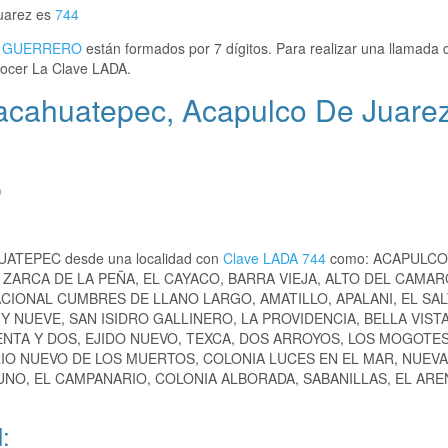
uarez es
744
,
GUERRERO
están formados por 7 dígitos. Para realizar una llamada 
ocer La Clave LADA.
acahuatepec, Acapulco De Juare
)
HUATEPEC desde una localidad con
Clave LADA 744
como: ACAPULCO
ZARCA DE LA PEÑA, EL CAYACO, BARRA VIEJA, ALTO DEL CAMAR
ACIONAL CUMBRES DE LLANO LARGO, AMATILLO, APALANI, EL SAL
 NUEVE, SAN ISIDRO GALLINERO, LA PROVIDENCIA, BELLA VIST
NTA Y DOS, EJIDO NUEVO, TEXCA, DOS ARROYOS, LOS MOGOTES
RIO NUEVO DE LOS MUERTOS, COLONIA LUCES EN EL MAR, NUEVA
NO, EL CAMPANARIO, COLONIA ALBORADA, SABANILLAS, EL ARE
: