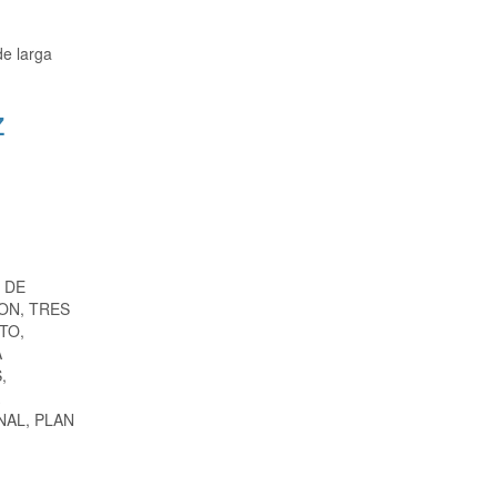
de larga
z
 DE
ON, TRES
TO,
A
,
NAL, PLAN