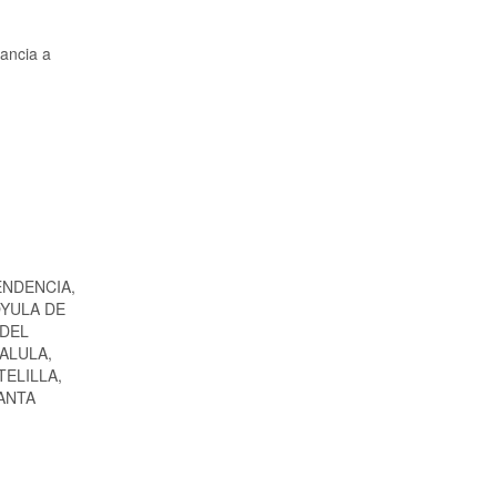
tancia a
ENDENCIA,
OYULA DE
 DEL
ALULA,
TELILLA,
ANTA