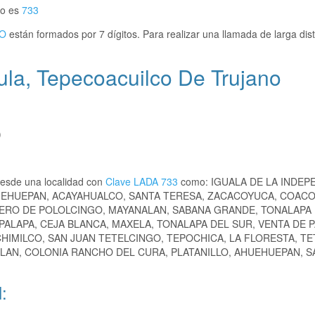
no es
733
O
están formados por 7 dígitos. Para realizar una llamada de larga dis
ula, Tepecoacuilco De Trujano
)
desde una localidad con
Clave LADA 733
como: IGUALA DE LA INDEP
UEHUEPAN, ACAYAHUALCO, SANTA TERESA, ZACACOYUCA, COAC
CERO DE POLOLCINGO, MAYANALAN, SABANA GRANDE, TONALAPA
PALAPA, CEJA BLANCA, MAXELA, TONALAPA DEL SUR, VENTA DE P
HIMILCO, SAN JUAN TETELCINGO, TEPOCHICA, LA FLORESTA, TE
LAN, COLONIA RANCHO DEL CURA, PLATANILLO, AHUEHUEPAN, S
: