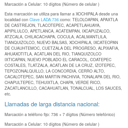
Marcación a Celular: 10 dígitos (Número de celular )
Esta marcación se utiliza para llamar a XOCHIPALA desde una
localidad con
Clave LADA 736
como: TELOLOAPAN, APAXTLA
DE CASTREJON, TLACOTEPEC, ACAPETLAHUAYA,
APIPILULCO, APETLANCA, ACATEMPAN, IXCAPUZALCO,
ATZCALA, CHILACACHAPA, COCULA, ACALMANTLILA,
TIANQUIZOLCO, NUEVO BALSAS, XOCHIPALA, IXCATEOPAN
DE CUAUHTEMOC, CUETZALA DEL PROGRESO, ALPIXAFIA,
AHUAXOTITLA, ACATLAN DEL RIO, TIANQUIZOLCO
IXTICAPAN, NUEVO POBLADO EL CARACOL, COATEPEC
COSTALES, TLATZALA, ACATLAN DE LA CRUZ, IZOTEPEC,
TEPOZONALQUILLO, LA CONCORDIA, CERRO ALTO,
CACALOTEPEC, SAN MARTIN PACHIVIA, TONALAPA DEL RIO,
CHAPULTEPEC, TEHUIXTLA, CHAPA, VERDE RICO,
ZACATLANCILLO, CACAHUATLAN, TONALCUAL, LOS SAUCES,
etc.
Llamadas de larga distancia nacional:
Marcación a teléfono fijo: 736 + 7 dígitos (Número telefónico)
Marcación a Celular: 10 dígitos (Número de celular )