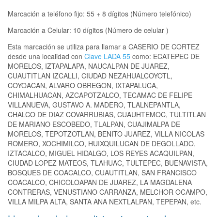
Marcación a teléfono fijo: 55 + 8 dígitos (Número telefónico)
Marcación a Celular: 10 dígitos (Número de celular )
Esta marcación se utiliza para llamar a CASERIO DE CORTEZ
desde una localidad con
Clave LADA 55
como: ECATEPEC DE
MORELOS, IZTAPALAPA, NAUCALPAN DE JUAREZ,
CUAUTITLAN IZCALLI, CIUDAD NEZAHUALCOYOTL,
COYOACAN, ALVARO OBREGON, IXTAPALUCA,
CHIMALHUACAN, AZCAPOTZALCO, TECAMAC DE FELIPE
VILLANUEVA, GUSTAVO A. MADERO, TLALNEPANTLA,
CHALCO DE DIAZ COVARRUBIAS, CUAUHTEMOC, TULTITLAN
DE MARIANO ESCOBEDO, TLALPAN, CUAJIMALPA DE
MORELOS, TEPOTZOTLAN, BENITO JUAREZ, VILLA NICOLAS
ROMERO, XOCHIMILCO, HUIXQUILUCAN DE DEGOLLADO,
IZTACALCO, MIGUEL HIDALGO, LOS REYES ACAQUILPAN,
CIUDAD LOPEZ MATEOS, TLAHUAC, TULTEPEC, BUENAVISTA,
BOSQUES DE COACALCO, CUAUTITLAN, SAN FRANCISCO
COACALCO, CHICOLOAPAN DE JUAREZ, LA MAGDALENA
CONTRERAS, VENUSTIANO CARRANZA, MELCHOR OCAMPO,
VILLA MILPA ALTA, SANTA ANA NEXTLALPAN, TEPEPAN, etc.