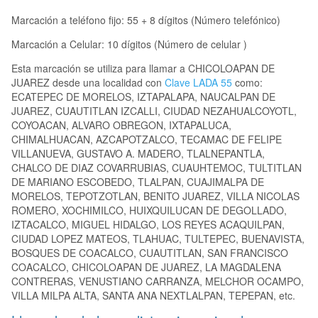
Marcación a teléfono fijo: 55 + 8 dígitos (Número telefónico)
Marcación a Celular: 10 dígitos (Número de celular )
Esta marcación se utiliza para llamar a CHICOLOAPAN DE
JUAREZ desde una localidad con
Clave LADA 55
como:
ECATEPEC DE MORELOS, IZTAPALAPA, NAUCALPAN DE
JUAREZ, CUAUTITLAN IZCALLI, CIUDAD NEZAHUALCOYOTL,
COYOACAN, ALVARO OBREGON, IXTAPALUCA,
CHIMALHUACAN, AZCAPOTZALCO, TECAMAC DE FELIPE
VILLANUEVA, GUSTAVO A. MADERO, TLALNEPANTLA,
CHALCO DE DIAZ COVARRUBIAS, CUAUHTEMOC, TULTITLAN
DE MARIANO ESCOBEDO, TLALPAN, CUAJIMALPA DE
MORELOS, TEPOTZOTLAN, BENITO JUAREZ, VILLA NICOLAS
ROMERO, XOCHIMILCO, HUIXQUILUCAN DE DEGOLLADO,
IZTACALCO, MIGUEL HIDALGO, LOS REYES ACAQUILPAN,
CIUDAD LOPEZ MATEOS, TLAHUAC, TULTEPEC, BUENAVISTA,
BOSQUES DE COACALCO, CUAUTITLAN, SAN FRANCISCO
COACALCO, CHICOLOAPAN DE JUAREZ, LA MAGDALENA
CONTRERAS, VENUSTIANO CARRANZA, MELCHOR OCAMPO,
VILLA MILPA ALTA, SANTA ANA NEXTLALPAN, TEPEPAN, etc.