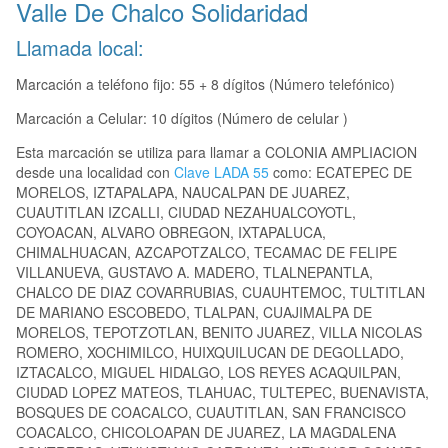
Valle De Chalco Solidaridad
Llamada local:
Marcación a teléfono fijo: 55 + 8 dígitos (Número telefónico)
Marcación a Celular: 10 dígitos (Número de celular )
Esta marcación se utiliza para llamar a COLONIA AMPLIACION
desde una localidad con
Clave LADA 55
como: ECATEPEC DE
MORELOS, IZTAPALAPA, NAUCALPAN DE JUAREZ,
CUAUTITLAN IZCALLI, CIUDAD NEZAHUALCOYOTL,
COYOACAN, ALVARO OBREGON, IXTAPALUCA,
CHIMALHUACAN, AZCAPOTZALCO, TECAMAC DE FELIPE
VILLANUEVA, GUSTAVO A. MADERO, TLALNEPANTLA,
CHALCO DE DIAZ COVARRUBIAS, CUAUHTEMOC, TULTITLAN
DE MARIANO ESCOBEDO, TLALPAN, CUAJIMALPA DE
MORELOS, TEPOTZOTLAN, BENITO JUAREZ, VILLA NICOLAS
ROMERO, XOCHIMILCO, HUIXQUILUCAN DE DEGOLLADO,
IZTACALCO, MIGUEL HIDALGO, LOS REYES ACAQUILPAN,
CIUDAD LOPEZ MATEOS, TLAHUAC, TULTEPEC, BUENAVISTA,
BOSQUES DE COACALCO, CUAUTITLAN, SAN FRANCISCO
COACALCO, CHICOLOAPAN DE JUAREZ, LA MAGDALENA