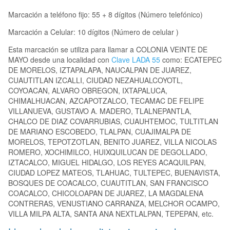
Marcación a teléfono fijo: 55 + 8 dígitos (Número telefónico)
Marcación a Celular: 10 dígitos (Número de celular )
Esta marcación se utiliza para llamar a COLONIA VEINTE DE
MAYO desde una localidad con
Clave LADA 55
como: ECATEPEC
DE MORELOS, IZTAPALAPA, NAUCALPAN DE JUAREZ,
CUAUTITLAN IZCALLI, CIUDAD NEZAHUALCOYOTL,
COYOACAN, ALVARO OBREGON, IXTAPALUCA,
CHIMALHUACAN, AZCAPOTZALCO, TECAMAC DE FELIPE
VILLANUEVA, GUSTAVO A. MADERO, TLALNEPANTLA,
CHALCO DE DIAZ COVARRUBIAS, CUAUHTEMOC, TULTITLAN
DE MARIANO ESCOBEDO, TLALPAN, CUAJIMALPA DE
MORELOS, TEPOTZOTLAN, BENITO JUAREZ, VILLA NICOLAS
ROMERO, XOCHIMILCO, HUIXQUILUCAN DE DEGOLLADO,
IZTACALCO, MIGUEL HIDALGO, LOS REYES ACAQUILPAN,
CIUDAD LOPEZ MATEOS, TLAHUAC, TULTEPEC, BUENAVISTA,
BOSQUES DE COACALCO, CUAUTITLAN, SAN FRANCISCO
COACALCO, CHICOLOAPAN DE JUAREZ, LA MAGDALENA
CONTRERAS, VENUSTIANO CARRANZA, MELCHOR OCAMPO,
VILLA MILPA ALTA, SANTA ANA NEXTLALPAN, TEPEPAN, etc.