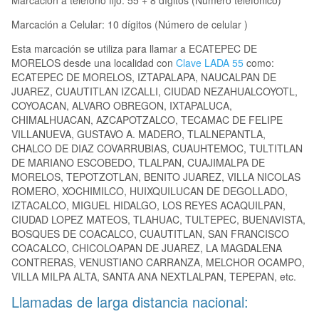
Marcación a teléfono fijo: 55 + 8 dígitos (Número telefónico)
Marcación a Celular: 10 dígitos (Número de celular )
Esta marcación se utiliza para llamar a ECATEPEC DE
MORELOS desde una localidad con
Clave LADA 55
como:
ECATEPEC DE MORELOS, IZTAPALAPA, NAUCALPAN DE
JUAREZ, CUAUTITLAN IZCALLI, CIUDAD NEZAHUALCOYOTL,
COYOACAN, ALVARO OBREGON, IXTAPALUCA,
CHIMALHUACAN, AZCAPOTZALCO, TECAMAC DE FELIPE
VILLANUEVA, GUSTAVO A. MADERO, TLALNEPANTLA,
CHALCO DE DIAZ COVARRUBIAS, CUAUHTEMOC, TULTITLAN
DE MARIANO ESCOBEDO, TLALPAN, CUAJIMALPA DE
MORELOS, TEPOTZOTLAN, BENITO JUAREZ, VILLA NICOLAS
ROMERO, XOCHIMILCO, HUIXQUILUCAN DE DEGOLLADO,
IZTACALCO, MIGUEL HIDALGO, LOS REYES ACAQUILPAN,
CIUDAD LOPEZ MATEOS, TLAHUAC, TULTEPEC, BUENAVISTA,
BOSQUES DE COACALCO, CUAUTITLAN, SAN FRANCISCO
COACALCO, CHICOLOAPAN DE JUAREZ, LA MAGDALENA
CONTRERAS, VENUSTIANO CARRANZA, MELCHOR OCAMPO,
VILLA MILPA ALTA, SANTA ANA NEXTLALPAN, TEPEPAN, etc.
Llamadas de larga distancia nacional: