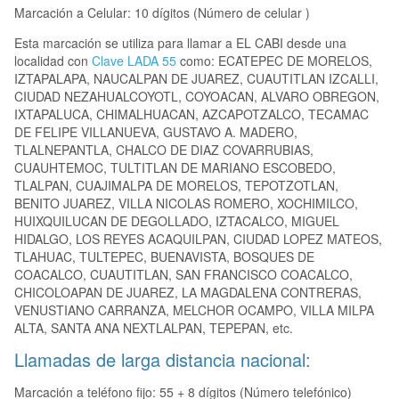
Marcación a Celular: 10 dígitos (Número de celular )
Esta marcación se utiliza para llamar a EL CABI desde una
localidad con
Clave LADA 55
como: ECATEPEC DE MORELOS,
IZTAPALAPA, NAUCALPAN DE JUAREZ, CUAUTITLAN IZCALLI,
CIUDAD NEZAHUALCOYOTL, COYOACAN, ALVARO OBREGON,
IXTAPALUCA, CHIMALHUACAN, AZCAPOTZALCO, TECAMAC
DE FELIPE VILLANUEVA, GUSTAVO A. MADERO,
TLALNEPANTLA, CHALCO DE DIAZ COVARRUBIAS,
CUAUHTEMOC, TULTITLAN DE MARIANO ESCOBEDO,
TLALPAN, CUAJIMALPA DE MORELOS, TEPOTZOTLAN,
BENITO JUAREZ, VILLA NICOLAS ROMERO, XOCHIMILCO,
HUIXQUILUCAN DE DEGOLLADO, IZTACALCO, MIGUEL
HIDALGO, LOS REYES ACAQUILPAN, CIUDAD LOPEZ MATEOS,
TLAHUAC, TULTEPEC, BUENAVISTA, BOSQUES DE
COACALCO, CUAUTITLAN, SAN FRANCISCO COACALCO,
CHICOLOAPAN DE JUAREZ, LA MAGDALENA CONTRERAS,
VENUSTIANO CARRANZA, MELCHOR OCAMPO, VILLA MILPA
ALTA, SANTA ANA NEXTLALPAN, TEPEPAN, etc.
Llamadas de larga distancia nacional:
Marcación a teléfono fijo: 55 + 8 dígitos (Número telefónico)