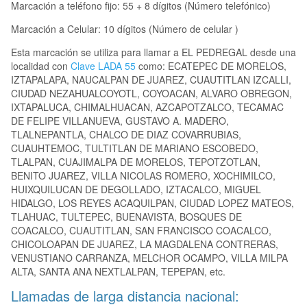
Marcación a teléfono fijo: 55 + 8 dígitos (Número telefónico)
Marcación a Celular: 10 dígitos (Número de celular )
Esta marcación se utiliza para llamar a EL PEDREGAL desde una
localidad con
Clave LADA 55
como: ECATEPEC DE MORELOS,
IZTAPALAPA, NAUCALPAN DE JUAREZ, CUAUTITLAN IZCALLI,
CIUDAD NEZAHUALCOYOTL, COYOACAN, ALVARO OBREGON,
IXTAPALUCA, CHIMALHUACAN, AZCAPOTZALCO, TECAMAC
DE FELIPE VILLANUEVA, GUSTAVO A. MADERO,
TLALNEPANTLA, CHALCO DE DIAZ COVARRUBIAS,
CUAUHTEMOC, TULTITLAN DE MARIANO ESCOBEDO,
TLALPAN, CUAJIMALPA DE MORELOS, TEPOTZOTLAN,
BENITO JUAREZ, VILLA NICOLAS ROMERO, XOCHIMILCO,
HUIXQUILUCAN DE DEGOLLADO, IZTACALCO, MIGUEL
HIDALGO, LOS REYES ACAQUILPAN, CIUDAD LOPEZ MATEOS,
TLAHUAC, TULTEPEC, BUENAVISTA, BOSQUES DE
COACALCO, CUAUTITLAN, SAN FRANCISCO COACALCO,
CHICOLOAPAN DE JUAREZ, LA MAGDALENA CONTRERAS,
VENUSTIANO CARRANZA, MELCHOR OCAMPO, VILLA MILPA
ALTA, SANTA ANA NEXTLALPAN, TEPEPAN, etc.
Llamadas de larga distancia nacional: