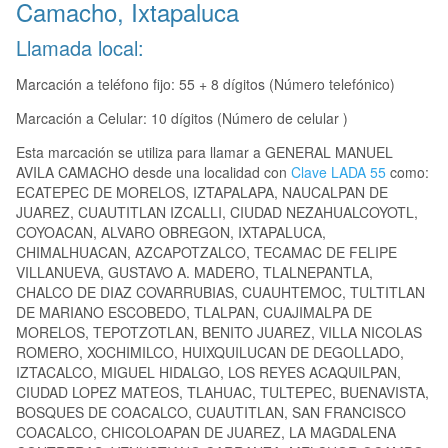
Camacho, Ixtapaluca
Llamada local:
Marcación a teléfono fijo: 55 + 8 dígitos (Número telefónico)
Marcación a Celular: 10 dígitos (Número de celular )
Esta marcación se utiliza para llamar a GENERAL MANUEL
AVILA CAMACHO desde una localidad con
Clave LADA 55
como:
ECATEPEC DE MORELOS, IZTAPALAPA, NAUCALPAN DE
JUAREZ, CUAUTITLAN IZCALLI, CIUDAD NEZAHUALCOYOTL,
COYOACAN, ALVARO OBREGON, IXTAPALUCA,
CHIMALHUACAN, AZCAPOTZALCO, TECAMAC DE FELIPE
VILLANUEVA, GUSTAVO A. MADERO, TLALNEPANTLA,
CHALCO DE DIAZ COVARRUBIAS, CUAUHTEMOC, TULTITLAN
DE MARIANO ESCOBEDO, TLALPAN, CUAJIMALPA DE
MORELOS, TEPOTZOTLAN, BENITO JUAREZ, VILLA NICOLAS
ROMERO, XOCHIMILCO, HUIXQUILUCAN DE DEGOLLADO,
IZTACALCO, MIGUEL HIDALGO, LOS REYES ACAQUILPAN,
CIUDAD LOPEZ MATEOS, TLAHUAC, TULTEPEC, BUENAVISTA,
BOSQUES DE COACALCO, CUAUTITLAN, SAN FRANCISCO
COACALCO, CHICOLOAPAN DE JUAREZ, LA MAGDALENA