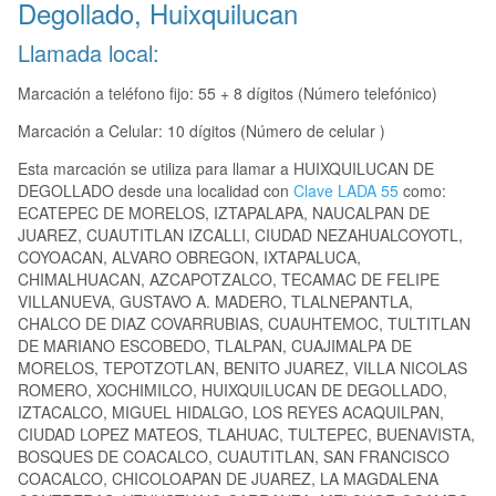
Degollado, Huixquilucan
Llamada local:
Marcación a teléfono fijo: 55 + 8 dígitos (Número telefónico)
Marcación a Celular: 10 dígitos (Número de celular )
Esta marcación se utiliza para llamar a HUIXQUILUCAN DE
DEGOLLADO desde una localidad con
Clave LADA 55
como:
ECATEPEC DE MORELOS, IZTAPALAPA, NAUCALPAN DE
JUAREZ, CUAUTITLAN IZCALLI, CIUDAD NEZAHUALCOYOTL,
COYOACAN, ALVARO OBREGON, IXTAPALUCA,
CHIMALHUACAN, AZCAPOTZALCO, TECAMAC DE FELIPE
VILLANUEVA, GUSTAVO A. MADERO, TLALNEPANTLA,
CHALCO DE DIAZ COVARRUBIAS, CUAUHTEMOC, TULTITLAN
DE MARIANO ESCOBEDO, TLALPAN, CUAJIMALPA DE
MORELOS, TEPOTZOTLAN, BENITO JUAREZ, VILLA NICOLAS
ROMERO, XOCHIMILCO, HUIXQUILUCAN DE DEGOLLADO,
IZTACALCO, MIGUEL HIDALGO, LOS REYES ACAQUILPAN,
CIUDAD LOPEZ MATEOS, TLAHUAC, TULTEPEC, BUENAVISTA,
BOSQUES DE COACALCO, CUAUTITLAN, SAN FRANCISCO
COACALCO, CHICOLOAPAN DE JUAREZ, LA MAGDALENA