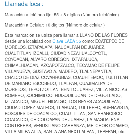
Llamada local:
Marcación a teléfono fijo: 55 + 8 dígitos (Número telefónico)
Marcación a Celular: 10 dígitos (Número de celular )
Esta marcación se utiliza para llamar a LLANO DE LAS FLORES
desde una localidad con
Clave LADA 55
como: ECATEPEC DE
MORELOS, IZTAPALAPA, NAUCALPAN DE JUAREZ,
CUAUTITLAN IZCALLI, CIUDAD NEZAHUALCOYOTL,
COYOACAN, ALVARO OBREGON, IXTAPALUCA,
CHIMALHUACAN, AZCAPOTZALCO, TECAMAC DE FELIPE
VILLANUEVA, GUSTAVO A. MADERO, TLALNEPANTLA,
CHALCO DE DIAZ COVARRUBIAS, CUAUHTEMOC, TULTITLAN
DE MARIANO ESCOBEDO, TLALPAN, CUAJIMALPA DE
MORELOS, TEPOTZOTLAN, BENITO JUAREZ, VILLA NICOLAS
ROMERO, XOCHIMILCO, HUIXQUILUCAN DE DEGOLLADO,
IZTACALCO, MIGUEL HIDALGO, LOS REYES ACAQUILPAN,
CIUDAD LOPEZ MATEOS, TLAHUAC, TULTEPEC, BUENAVISTA,
BOSQUES DE COACALCO, CUAUTITLAN, SAN FRANCISCO
COACALCO, CHICOLOAPAN DE JUAREZ, LA MAGDALENA
CONTRERAS, VENUSTIANO CARRANZA, MELCHOR OCAMPO,
VILLA MILPA ALTA, SANTA ANA NEXTLALPAN, TEPEPAN, etc.