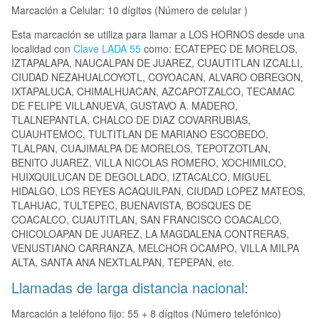
Marcación a Celular: 10 dígitos (Número de celular )
Esta marcación se utiliza para llamar a LOS HORNOS desde una
localidad con
Clave LADA 55
como: ECATEPEC DE MORELOS,
IZTAPALAPA, NAUCALPAN DE JUAREZ, CUAUTITLAN IZCALLI,
CIUDAD NEZAHUALCOYOTL, COYOACAN, ALVARO OBREGON,
IXTAPALUCA, CHIMALHUACAN, AZCAPOTZALCO, TECAMAC
DE FELIPE VILLANUEVA, GUSTAVO A. MADERO,
TLALNEPANTLA, CHALCO DE DIAZ COVARRUBIAS,
CUAUHTEMOC, TULTITLAN DE MARIANO ESCOBEDO,
TLALPAN, CUAJIMALPA DE MORELOS, TEPOTZOTLAN,
BENITO JUAREZ, VILLA NICOLAS ROMERO, XOCHIMILCO,
HUIXQUILUCAN DE DEGOLLADO, IZTACALCO, MIGUEL
HIDALGO, LOS REYES ACAQUILPAN, CIUDAD LOPEZ MATEOS,
TLAHUAC, TULTEPEC, BUENAVISTA, BOSQUES DE
COACALCO, CUAUTITLAN, SAN FRANCISCO COACALCO,
CHICOLOAPAN DE JUAREZ, LA MAGDALENA CONTRERAS,
VENUSTIANO CARRANZA, MELCHOR OCAMPO, VILLA MILPA
ALTA, SANTA ANA NEXTLALPAN, TEPEPAN, etc.
Llamadas de larga distancia nacional:
Marcación a teléfono fijo: 55 + 8 dígitos (Número telefónico)