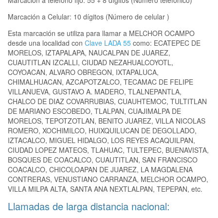
Marcación a teléfono fijo: 55 + 8 dígitos (Número telefónico)
Marcación a Celular: 10 dígitos (Número de celular )
Esta marcación se utiliza para llamar a MELCHOR OCAMPO
desde una localidad con
Clave LADA 55
como: ECATEPEC DE
MORELOS, IZTAPALAPA, NAUCALPAN DE JUAREZ,
CUAUTITLAN IZCALLI, CIUDAD NEZAHUALCOYOTL,
COYOACAN, ALVARO OBREGON, IXTAPALUCA,
CHIMALHUACAN, AZCAPOTZALCO, TECAMAC DE FELIPE
VILLANUEVA, GUSTAVO A. MADERO, TLALNEPANTLA,
CHALCO DE DIAZ COVARRUBIAS, CUAUHTEMOC, TULTITLAN
DE MARIANO ESCOBEDO, TLALPAN, CUAJIMALPA DE
MORELOS, TEPOTZOTLAN, BENITO JUAREZ, VILLA NICOLAS
ROMERO, XOCHIMILCO, HUIXQUILUCAN DE DEGOLLADO,
IZTACALCO, MIGUEL HIDALGO, LOS REYES ACAQUILPAN,
CIUDAD LOPEZ MATEOS, TLAHUAC, TULTEPEC, BUENAVISTA,
BOSQUES DE COACALCO, CUAUTITLAN, SAN FRANCISCO
COACALCO, CHICOLOAPAN DE JUAREZ, LA MAGDALENA
CONTRERAS, VENUSTIANO CARRANZA, MELCHOR OCAMPO,
VILLA MILPA ALTA, SANTA ANA NEXTLALPAN, TEPEPAN, etc.
Llamadas de larga distancia nacional: