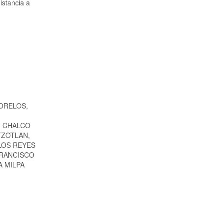
istancia a
ORELOS,
, CHALCO
TZOTLAN,
LOS REYES
FRANCISCO
 MILPA