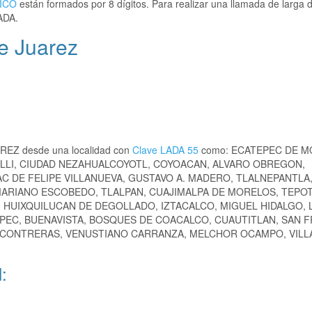
ICO
están formados por 8 dígitos. Para realizar una llamada de larga d
ADA.
e Juarez
AREZ desde una localidad con
Clave LADA 55
como: ECATEPEC DE M
ALLI, CIUDAD NEZAHUALCOYOTL, COYOACAN, ALVARO OBREGON,
C DE FELIPE VILLANUEVA, GUSTAVO A. MADERO, TLALNEPANTLA
MARIANO ESCOBEDO, TLALPAN, CUAJIMALPA DE MORELOS, TEPO
, HUIXQUILUCAN DE DEGOLLADO, IZTACALCO, MIGUEL HIDALGO, 
EPEC, BUENAVISTA, BOSQUES DE COACALCO, CUAUTITLAN, SAN 
 CONTRERAS, VENUSTIANO CARRANZA, MELCHOR OCAMPO, VILLA
: