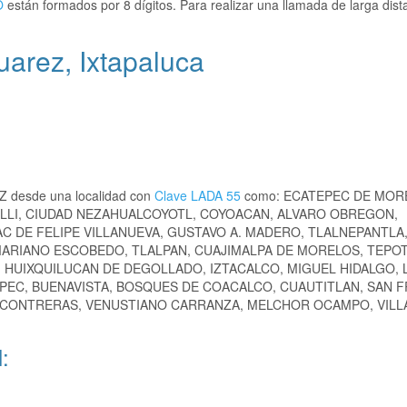
O
están formados por 8 dígitos. Para realizar una llamada de larga dist
uarez, Ixtapaluca
EZ desde una localidad con
Clave LADA 55
como: ECATEPEC DE MOR
ALLI, CIUDAD NEZAHUALCOYOTL, COYOACAN, ALVARO OBREGON,
C DE FELIPE VILLANUEVA, GUSTAVO A. MADERO, TLALNEPANTLA
MARIANO ESCOBEDO, TLALPAN, CUAJIMALPA DE MORELOS, TEPO
, HUIXQUILUCAN DE DEGOLLADO, IZTACALCO, MIGUEL HIDALGO, 
EPEC, BUENAVISTA, BOSQUES DE COACALCO, CUAUTITLAN, SAN 
 CONTRERAS, VENUSTIANO CARRANZA, MELCHOR OCAMPO, VILLA
: