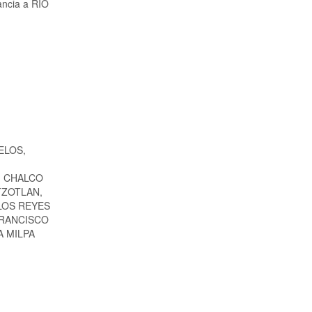
ancia a RIO
ELOS,
, CHALCO
TZOTLAN,
LOS REYES
FRANCISCO
 MILPA