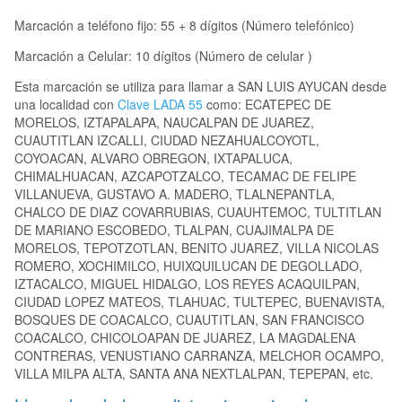
Marcación a teléfono fijo: 55 + 8 dígitos (Número telefónico)
Marcación a Celular: 10 dígitos (Número de celular )
Esta marcación se utiliza para llamar a SAN LUIS AYUCAN desde
una localidad con
Clave LADA 55
como: ECATEPEC DE
MORELOS, IZTAPALAPA, NAUCALPAN DE JUAREZ,
CUAUTITLAN IZCALLI, CIUDAD NEZAHUALCOYOTL,
COYOACAN, ALVARO OBREGON, IXTAPALUCA,
CHIMALHUACAN, AZCAPOTZALCO, TECAMAC DE FELIPE
VILLANUEVA, GUSTAVO A. MADERO, TLALNEPANTLA,
CHALCO DE DIAZ COVARRUBIAS, CUAUHTEMOC, TULTITLAN
DE MARIANO ESCOBEDO, TLALPAN, CUAJIMALPA DE
MORELOS, TEPOTZOTLAN, BENITO JUAREZ, VILLA NICOLAS
ROMERO, XOCHIMILCO, HUIXQUILUCAN DE DEGOLLADO,
IZTACALCO, MIGUEL HIDALGO, LOS REYES ACAQUILPAN,
CIUDAD LOPEZ MATEOS, TLAHUAC, TULTEPEC, BUENAVISTA,
BOSQUES DE COACALCO, CUAUTITLAN, SAN FRANCISCO
COACALCO, CHICOLOAPAN DE JUAREZ, LA MAGDALENA
CONTRERAS, VENUSTIANO CARRANZA, MELCHOR OCAMPO,
VILLA MILPA ALTA, SANTA ANA NEXTLALPAN, TEPEPAN, etc.