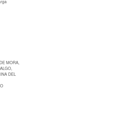
arga
DE MORA,
DALGO,
INA DEL
DO