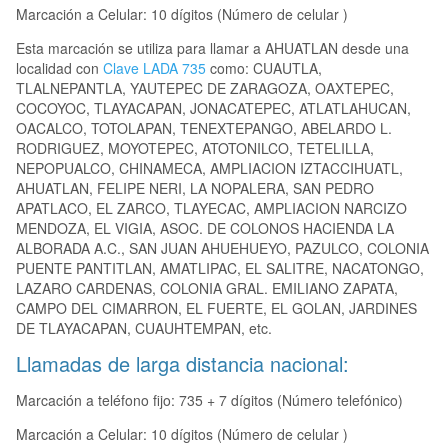
Marcación a Celular: 10 dígitos (Número de celular )
Esta marcación se utiliza para llamar a AHUATLAN desde una
localidad con
Clave LADA 735
como: CUAUTLA,
TLALNEPANTLA, YAUTEPEC DE ZARAGOZA, OAXTEPEC,
COCOYOC, TLAYACAPAN, JONACATEPEC, ATLATLAHUCAN,
OACALCO, TOTOLAPAN, TENEXTEPANGO, ABELARDO L.
RODRIGUEZ, MOYOTEPEC, ATOTONILCO, TETELILLA,
NEPOPUALCO, CHINAMECA, AMPLIACION IZTACCIHUATL,
AHUATLAN, FELIPE NERI, LA NOPALERA, SAN PEDRO
APATLACO, EL ZARCO, TLAYECAC, AMPLIACION NARCIZO
MENDOZA, EL VIGIA, ASOC. DE COLONOS HACIENDA LA
ALBORADA A.C., SAN JUAN AHUEHUEYO, PAZULCO, COLONIA
PUENTE PANTITLAN, AMATLIPAC, EL SALITRE, NACATONGO,
LAZARO CARDENAS, COLONIA GRAL. EMILIANO ZAPATA,
CAMPO DEL CIMARRON, EL FUERTE, EL GOLAN, JARDINES
DE TLAYACAPAN, CUAUHTEMPAN, etc.
Llamadas de larga distancia nacional:
Marcación a teléfono fijo: 735 + 7 dígitos (Número telefónico)
Marcación a Celular: 10 dígitos (Número de celular )