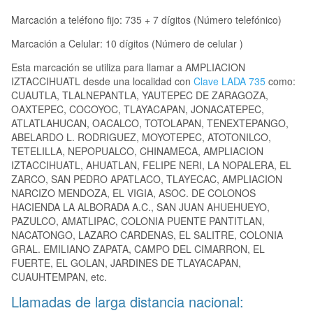
Marcación a teléfono fijo: 735 + 7 dígitos (Número telefónico)
Marcación a Celular: 10 dígitos (Número de celular )
Esta marcación se utiliza para llamar a AMPLIACION
IZTACCIHUATL desde una localidad con
Clave LADA 735
como:
CUAUTLA, TLALNEPANTLA, YAUTEPEC DE ZARAGOZA,
OAXTEPEC, COCOYOC, TLAYACAPAN, JONACATEPEC,
ATLATLAHUCAN, OACALCO, TOTOLAPAN, TENEXTEPANGO,
ABELARDO L. RODRIGUEZ, MOYOTEPEC, ATOTONILCO,
TETELILLA, NEPOPUALCO, CHINAMECA, AMPLIACION
IZTACCIHUATL, AHUATLAN, FELIPE NERI, LA NOPALERA, EL
ZARCO, SAN PEDRO APATLACO, TLAYECAC, AMPLIACION
NARCIZO MENDOZA, EL VIGIA, ASOC. DE COLONOS
HACIENDA LA ALBORADA A.C., SAN JUAN AHUEHUEYO,
PAZULCO, AMATLIPAC, COLONIA PUENTE PANTITLAN,
NACATONGO, LAZARO CARDENAS, EL SALITRE, COLONIA
GRAL. EMILIANO ZAPATA, CAMPO DEL CIMARRON, EL
FUERTE, EL GOLAN, JARDINES DE TLAYACAPAN,
CUAUHTEMPAN, etc.
Llamadas de larga distancia nacional: