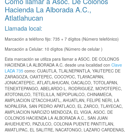
Como llamar a Asoc. De Colonos
Hacienda La Alborada A.C.,
Atlatlahucan
Llamada local:
Marcación a teléfono fijo: 735 + 7 dígitos (Número telefónico)
Marcación a Celular: 10 dígitos (Número de celular )
Esta marcación se utiliza para llamar a ASOC. DE COLONOS
HACIENDA LA ALBORADA A.C. desde una localidad con
Clave
LADA 735
como: CUAUTLA, TLALNEPANTLA, YAUTEPEC DE
ZARAGOZA, OAXTEPEC, COCOYOC, TLAYACAPAN,
JONACATEPEC, ATLATLAHUCAN, OACALCO, TOTOLAPAN,
TENEXTEPANGO, ABELARDO L. RODRIGUEZ, MOYOTEPEC,
ATOTONILCO, TETELILLA, NEPOPUALCO, CHINAMECA,
AMPLIACION IZTACCIHUATL, AHUATLAN, FELIPE NERI, LA
NOPALERA, SAN PEDRO APATLACO, EL ZARCO, TLAYECAC,
AMPLIACION NARCIZO MENDOZA, EL VIGIA, ASOC. DE
COLONOS HACIENDA LA ALBORADA A.C., SAN JUAN
AHUEHUEYO, PAZULCO, COLONIA PUENTE PANTITLAN,
AMATLIPAC, EL SALITRE, NACATONGO, LAZARO CARDENAS,