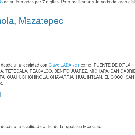
S
están formados por 7 dígitos. Para realizar una llamada de larga dis
nola, Mazatepec
)
 desde una localidad con
Clave LADA 751
como: PUENTE DE IXTLA,
, TETECALA, TEACALCO, BENITO JUAREZ, MICHAPA, SAN GABRI
TA, CUAHUCHICHINOLA, CHAVARRIA, HUAJINTLAN, EL COCO, SA
c.
:
)
esde una localidad dentro de la republica Mexicana.