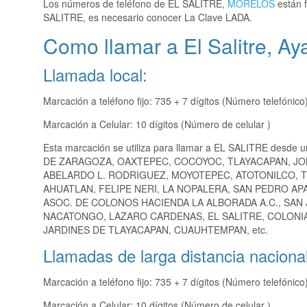
Los números de teléfono de EL SALITRE,
MORELOS
están f
SALITRE, es necesario conocer La Clave LADA.
Como llamar a El Salitre, Ay
Llamada local:
Marcación a teléfono fijo: 735 + 7 dígitos (Número telefónico
Marcación a Celular: 10 dígitos (Número de celular )
Esta marcación se utiliza para llamar a EL SALITRE desde u
DE ZARAGOZA, OAXTEPEC, COCOYOC, TLAYACAPAN, J
ABELARDO L. RODRIGUEZ, MOYOTEPEC, ATOTONILCO, T
AHUATLAN, FELIPE NERI, LA NOPALERA, SAN PEDRO AP
ASOC. DE COLONOS HACIENDA LA ALBORADA A.C., SAN
NACATONGO, LAZARO CARDENAS, EL SALITRE, COLONIA
JARDINES DE TLAYACAPAN, CUAUHTEMPAN, etc.
Llamadas de larga distancia nacional
Marcación a teléfono fijo: 735 + 7 dígitos (Número telefónico
Marcación a Celular: 10 dígitos (Número de celular )