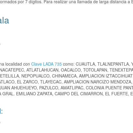
ormados por 7 dígitos. Para realizar una llamada de larga distancia a 
ala
)
na localidad con
Clave LADA 735
como: CUAUTLA, TLALNEPANTLA,
ONACATEPEC, ATLATLAHUCAN, OACALCO, TOTOLAPAN, TENEXTEP
ETELILLA, NEPOPUALCO, CHINAMECA, AMPLIACION IZTACCIHUAT
ATLACO, EL ZARCO, TLAYECAC, AMPLIACION NARCIZO MENDOZA, 
 JUAN AHUEHUEYO, PAZULCO, AMATLIPAC, COLONIA PUENTE PANT
 GRAL. EMILIANO ZAPATA, CAMPO DEL CIMARRON, EL FUERTE, 
:
)