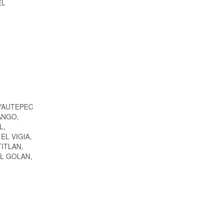
EL
 YAUTEPEC
ANGO,
L,
EL VIGIA,
ITLAN,
EL GOLAN,