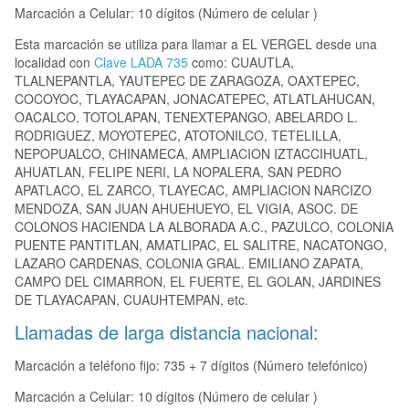
Marcación a Celular: 10 dígitos (Número de celular )
Esta marcación se utiliza para llamar a EL VERGEL desde una
localidad con
Clave LADA 735
como: CUAUTLA,
TLALNEPANTLA, YAUTEPEC DE ZARAGOZA, OAXTEPEC,
COCOYOC, TLAYACAPAN, JONACATEPEC, ATLATLAHUCAN,
OACALCO, TOTOLAPAN, TENEXTEPANGO, ABELARDO L.
RODRIGUEZ, MOYOTEPEC, ATOTONILCO, TETELILLA,
NEPOPUALCO, CHINAMECA, AMPLIACION IZTACCIHUATL,
AHUATLAN, FELIPE NERI, LA NOPALERA, SAN PEDRO
APATLACO, EL ZARCO, TLAYECAC, AMPLIACION NARCIZO
MENDOZA, SAN JUAN AHUEHUEYO, EL VIGIA, ASOC. DE
COLONOS HACIENDA LA ALBORADA A.C., PAZULCO, COLONIA
PUENTE PANTITLAN, AMATLIPAC, EL SALITRE, NACATONGO,
LAZARO CARDENAS, COLONIA GRAL. EMILIANO ZAPATA,
CAMPO DEL CIMARRON, EL FUERTE, EL GOLAN, JARDINES
DE TLAYACAPAN, CUAUHTEMPAN, etc.
Llamadas de larga distancia nacional:
Marcación a teléfono fijo: 735 + 7 dígitos (Número telefónico)
Marcación a Celular: 10 dígitos (Número de celular )