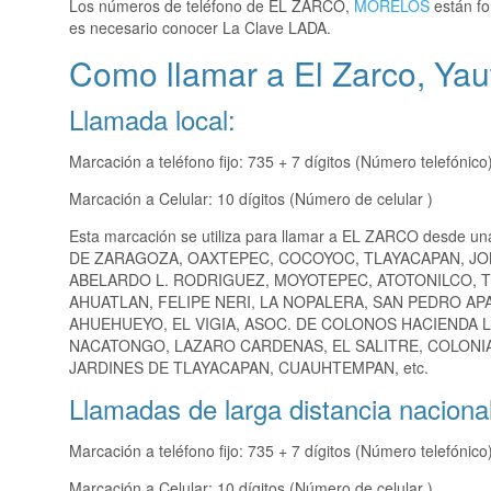
Los números de teléfono de EL ZARCO,
MORELOS
están fo
es necesario conocer La Clave LADA.
Como llamar a El Zarco, Ya
Llamada local:
Marcación a teléfono fijo: 735 + 7 dígitos (Número telefónico
Marcación a Celular: 10 dígitos (Número de celular )
Esta marcación se utiliza para llamar a EL ZARCO desde un
DE ZARAGOZA, OAXTEPEC, COCOYOC, TLAYACAPAN, J
ABELARDO L. RODRIGUEZ, MOYOTEPEC, ATOTONILCO, T
AHUATLAN, FELIPE NERI, LA NOPALERA, SAN PEDRO A
AHUEHUEYO, EL VIGIA, ASOC. DE COLONOS HACIENDA L
NACATONGO, LAZARO CARDENAS, EL SALITRE, COLONIA
JARDINES DE TLAYACAPAN, CUAUHTEMPAN, etc.
Llamadas de larga distancia nacional
Marcación a teléfono fijo: 735 + 7 dígitos (Número telefónico
Marcación a Celular: 10 dígitos (Número de celular )