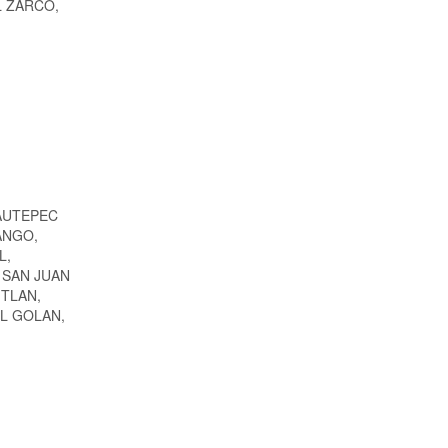
 EL ZARCO,
AUTEPEC
ANGO,
L,
 SAN JUAN
ITLAN,
EL GOLAN,