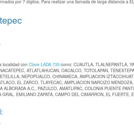
rmados por 7 dígitos. Para realizar una llamada de larga distancia a
utepec
)
a localidad con
Clave LADA 735
como: CUAUTLA, TLALNEPANTLA, Y
ONACATEPEC, ATLATLAHUCAN, OACALCO, TOTOLAPAN, TENEXTEP
ETELILLA, NEPOPUALCO, CHINAMECA, AMPLIACION IZTACCIHUAT
PATLACO, EL ZARCO, TLAYECAC, AMPLIACION NARCIZO MENDOZA,
A ALBORADA A.C., PAZULCO, AMATLIPAC, COLONIA PUENTE PANT
 GRAL. EMILIANO ZAPATA, CAMPO DEL CIMARRON, EL FUERTE, 
:
)