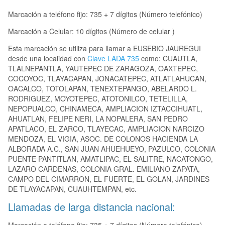
Marcación a teléfono fijo: 735 + 7 dígitos (Número telefónico)
Marcación a Celular: 10 dígitos (Número de celular )
Esta marcación se utiliza para llamar a EUSEBIO JAUREGUI
desde una localidad con
Clave LADA 735
como: CUAUTLA,
TLALNEPANTLA, YAUTEPEC DE ZARAGOZA, OAXTEPEC,
COCOYOC, TLAYACAPAN, JONACATEPEC, ATLATLAHUCAN,
OACALCO, TOTOLAPAN, TENEXTEPANGO, ABELARDO L.
RODRIGUEZ, MOYOTEPEC, ATOTONILCO, TETELILLA,
NEPOPUALCO, CHINAMECA, AMPLIACION IZTACCIHUATL,
AHUATLAN, FELIPE NERI, LA NOPALERA, SAN PEDRO
APATLACO, EL ZARCO, TLAYECAC, AMPLIACION NARCIZO
MENDOZA, EL VIGIA, ASOC. DE COLONOS HACIENDA LA
ALBORADA A.C., SAN JUAN AHUEHUEYO, PAZULCO, COLONIA
PUENTE PANTITLAN, AMATLIPAC, EL SALITRE, NACATONGO,
LAZARO CARDENAS, COLONIA GRAL. EMILIANO ZAPATA,
CAMPO DEL CIMARRON, EL FUERTE, EL GOLAN, JARDINES
DE TLAYACAPAN, CUAUHTEMPAN, etc.
Llamadas de larga distancia nacional: