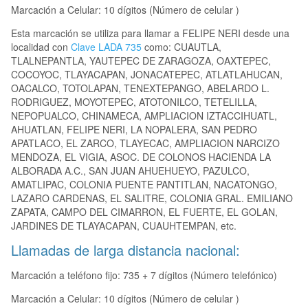
Marcación a Celular: 10 dígitos (Número de celular )
Esta marcación se utiliza para llamar a FELIPE NERI desde una
localidad con
Clave LADA 735
como: CUAUTLA,
TLALNEPANTLA, YAUTEPEC DE ZARAGOZA, OAXTEPEC,
COCOYOC, TLAYACAPAN, JONACATEPEC, ATLATLAHUCAN,
OACALCO, TOTOLAPAN, TENEXTEPANGO, ABELARDO L.
RODRIGUEZ, MOYOTEPEC, ATOTONILCO, TETELILLA,
NEPOPUALCO, CHINAMECA, AMPLIACION IZTACCIHUATL,
AHUATLAN, FELIPE NERI, LA NOPALERA, SAN PEDRO
APATLACO, EL ZARCO, TLAYECAC, AMPLIACION NARCIZO
MENDOZA, EL VIGIA, ASOC. DE COLONOS HACIENDA LA
ALBORADA A.C., SAN JUAN AHUEHUEYO, PAZULCO,
AMATLIPAC, COLONIA PUENTE PANTITLAN, NACATONGO,
LAZARO CARDENAS, EL SALITRE, COLONIA GRAL. EMILIANO
ZAPATA, CAMPO DEL CIMARRON, EL FUERTE, EL GOLAN,
JARDINES DE TLAYACAPAN, CUAUHTEMPAN, etc.
Llamadas de larga distancia nacional:
Marcación a teléfono fijo: 735 + 7 dígitos (Número telefónico)
Marcación a Celular: 10 dígitos (Número de celular )