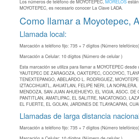
Los números de teléfono de MOYOTEPEC,
MORELOS
están 
MOYOTEPEC, es necesario conocer La Clave LADA.
Como llamar a Moyotepec, A
Llamada local:
Marcación a teléfono fijo: 735 + 7 dígitos (Número telefónico
Marcación a Celular: 10 dígitos (Número de celular )
Esta marcación se utiliza para llamar a MOYOTEPEC desde 
YAUTEPEC DE ZARAGOZA, OAXTEPEC, COCOYOC, TLAYA
TENEXTEPANGO, ABELARDO L. RODRIGUEZ, MOYOTEPEC
IZTACCIHUATL, AHUATLAN, FELIPE NERI, LA NOPALERA
MENDOZA, SAN JUAN AHUEHUEYO, EL VIGIA, ASOC. DE
PANTITLAN, AMATLIPAC, EL SALITRE, NACATONGO, LA
EL FUERTE, EL GOLAN, JARDINES DE TLAYACAPAN, CUA
Llamadas de larga distancia nacional
Marcación a teléfono fijo: 735 + 7 dígitos (Número telefónico
Marcación a Celular: 10 dígitos (Número de celular )