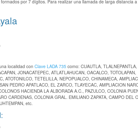
formados por 7 dígitos. Para realizar una llamada de larga distancia a
yala
)
una localidad con
Clave LADA 735
como: CUAUTLA, TLALNEPANTLA,
CAPAN, JONACATEPEC, ATLATLAHUCAN, OACALCO, TOTOLAPAN,
, ATOTONILCO, TETELILLA, NEPOPUALCO, CHINAMECA, AMPLIA
, SAN PEDRO APATLACO, EL ZARCO, TLAYECAC, AMPLIACION NAR
 COLONOS HACIENDA LA ALBORADA A.C., PAZULCO, COLONIA PUE
ZARO CARDENAS, COLONIA GRAL. EMILIANO ZAPATA, CAMPO DEL 
UHTEMPAN, etc.
:
)