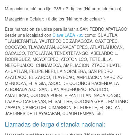
Marcación a teléfono fijo: 735 + 7 dígitos (Número telefónico)
Marcación a Celular: 10 dígitos (Número de celular )
Esta marcación se utiliza para llamar a SAN PEDRO APATLACO
desde una localidad con
Clave LADA 735
como: CUAUTLA,
TLALNEPANTLA, YAUTEPEC DE ZARAGOZA, OAXTEPEC,
COCOYOC, TLAYACAPAN, JONACATEPEC, ATLATLAHUCAN,
OACALCO, TOTOLAPAN, TENEXTEPANGO, ABELARDO L.
RODRIGUEZ, MOYOTEPEC, ATOTONILCO, TETELILLA,
NEPOPUALCO, CHINAMECA, AMPLIACION IZTACCIHUATL,
AHUATLAN, FELIPE NERI, LA NOPALERA, SAN PEDRO
APATLACO, EL ZARCO, TLAYECAC, AMPLIACION NARCIZO
MENDOZA, EL VIGIA, ASOC. DE COLONOS HACIENDA LA
ALBORADA A.C., SAN JUAN AHUEHUEYO, PAZULCO,
AMATLIPAC, COLONIA PUENTE PANTITLAN, NACATONGO,
LAZARO CARDENAS, EL SALITRE, COLONIA GRAL. EMILIANO
ZAPATA, CAMPO DEL CIMARRON, EL FUERTE, EL GOLAN,
JARDINES DE TLAYACAPAN, CUAUHTEMPAN, etc.
Llamadas de larga distancia nacional: